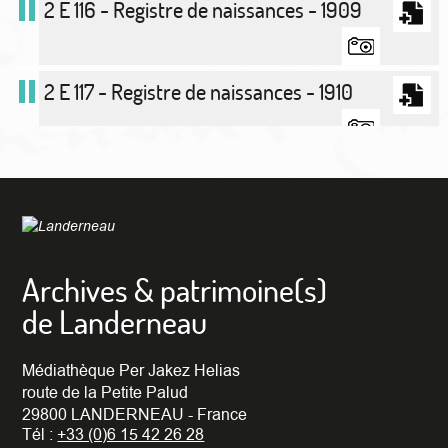
2 E 116 - Registre de naissances - 1909
2 E 117 - Registre de naissances - 1910
2 E 118 - Registre de naissances - 1911
2 E 119 - Registre de naissances - 1912
Archives & patrimoine(s)
de Landerneau
2 E 120 - Registre de naissances - 1913
Médiathèque Per Jakez Helias
route de la Petite Palud
29800 LANDERNEAU - France
2 E 121 - Registre de naissances - 1914
Tél :
+33 (0)6 15 42 26 28