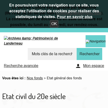
En poursuivant votre navigation sur ce site, vous
Le Service Culture est joignable par téléphone
acceptez l'utilisation de cookies pour réaliser des
(06.15.42.26.28) ou par mail (
culture@landerneau.bzh
).
statistiques de visites.
Pour en savoir plus
La consultation de documents en salle de lecture est
OK
possible, du lundi au vendredi, sur rendez-vous.
Recherche avancée
Mon espace
Vous êtes ici :
Nos fonds
Etat général des fonds
>
Etat civil du 20e siècle