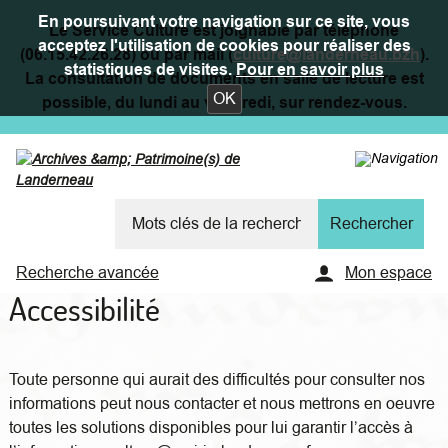
En poursuivant votre navigation sur ce site, vous
Le Service Culture est joignable par téléphone
acceptez l'utilisation de cookies pour réaliser des
(06.15.42.26.28) ou par mail (
culture@landerneau.bzh
).
statistiques de visites.
Pour en savoir plus
La consultation de documents en salle de lecture est
OK
possible, du lundi au vendredi, sur rendez-vous.
Recherche avancée
Mon espace
Accessibilité
Toute personne qui aurait des difficultés pour consulter nos
informations peut nous contacter et nous mettrons en oeuvre
toutes les solutions disponibles pour lui garantir l’accès à