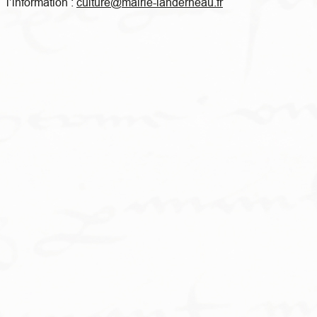
l’information :
culture@mairie-landerneau.fr