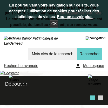
En poursuivant votre navigation sur ce site, vous
Le Service Culture est joignable par téléphone
acceptez l'utilisation de cookies pour réaliser des
(06.15.42.26.28) ou par mail (
culture@landerneau.bzh
).
statistiques de visites.
Pour en savoir plus
La consultation de documents en salle de lecture est
OK
possible, du lundi au vendredi, sur rendez-vous.
Recherche avancée
Mon espace
Découvrir
Pour en savoir plus