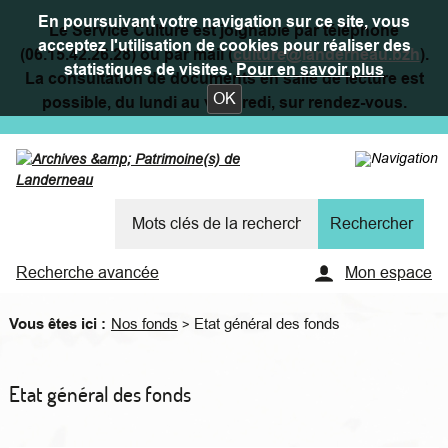
En poursuivant votre navigation sur ce site, vous
Le Service Culture est joignable par téléphone
acceptez l'utilisation de cookies pour réaliser des
(06.15.42.26.28) ou par mail (
culture@landerneau.bzh
).
statistiques de visites.
Pour en savoir plus
La consultation de documents en salle de lecture est
OK
possible, du lundi au vendredi, sur rendez-vous.
Recherche avancée
Mon espace
Vous êtes ici :
Nos fonds
Etat général des fonds
>
Etat général des fonds