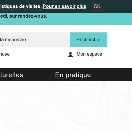
istiques de visites.
Pour en savoir plus
OK
ure@landerneau.bzh
).
redi, sur rendez-vous.
ncée
Mon espace
turelles
En pratique