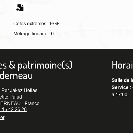
Cotes extrêmes :
EGF
Métrage linéaire :
0
es & patrimoine(s)
Horai
nderneau
Salle de l
Service :
 Per Jakez Helias
à 17:00
etite Palud
ERNEAU - France
6 15 42 26 28
er