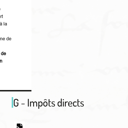
e
rt
à la
nne de
 de
on
G - Impôts directs