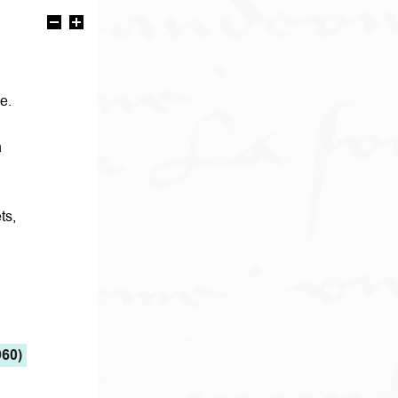
e.
a
ts,
60)