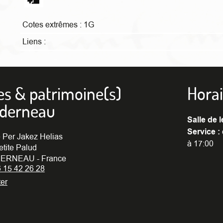
Cotes extrêmes :
1G
Liens :
es & patrimoine(s)
Horai
nderneau
Salle de l
Service :
 Per Jakez Helias
à 17:00
etite Palud
ERNEAU - France
6 15 42 26 28
er