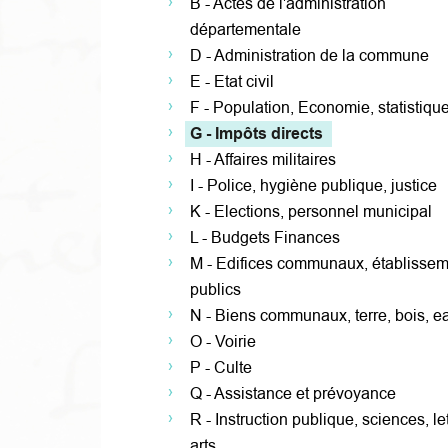
B - Actes de l'administration
départementale
D - Administration de la commune
E - Etat civil
F - Population, Economie, statistiqu
G - Impôts directs
H - Affaires militaires
I - Police, hygiène publique, justice
K - Elections, personnel municipal
L - Budgets Finances
M - Edifices communaux, établisse
publics
N - Biens communaux, terre, bois, e
O - Voirie
P - Culte
Q - Assistance et prévoyance
R - Instruction publique, sciences, let
arts