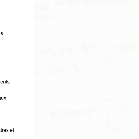
es
ments
aux
tres et