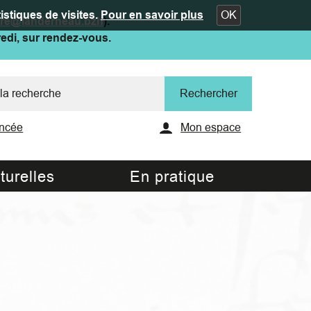
istiques de visites.
Pour en savoir plus
OK
ure@landerneau.bzh
).
redi, sur rendez-vous.
ncée
Mon espace
turelles
En pratique