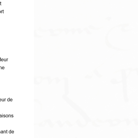
t
rt
Meur
ine
eur de
aisons
nant de