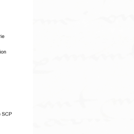
rie
tion
le SCP