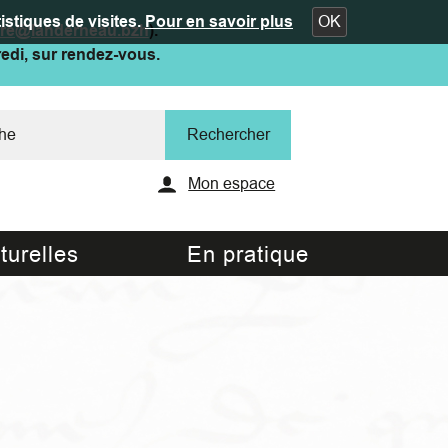
istiques de visites.
Pour en savoir plus
OK
ure@landerneau.bzh
).
redi, sur rendez-vous.
Mon espace
turelles
En pratique