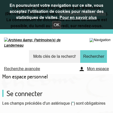
En poursuivant votre navigation sur ce site, vous
Le Service Culture est joignable par téléphone
acceptez l'utilisation de cookies pour réaliser des
(06.15.42.26.28) ou par mail (
culture@landerneau.bzh
).
statistiques de visites.
Pour en savoir plus
La consultation de documents en salle de lecture est
OK
possible, du lundi au vendredi, sur rendez-vous.
Recherche avancée
Mon espace
Mon espace personnel
Se connecter
Les champs précédés d'un astérisque (
*
) sont obligatoires