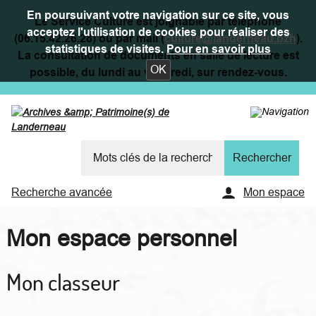
En poursuivant votre navigation sur ce site, vous
Le Service Culture est joignable par téléphone
acceptez l'utilisation de cookies pour réaliser des
(06.15.42.26.28) ou par mail (
culture@landerneau.bzh
).
statistiques de visites.
Pour en savoir plus
La consultation de documents en salle de lecture est
OK
possible, du lundi au vendredi, sur rendez-vous.
Recherche avancée
Mon espace
Mon espace personnel
Mon classeur