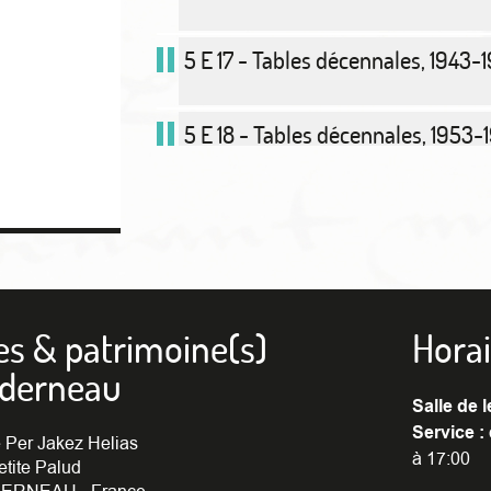
5 E 17 - Tables décennales, 1943-
5 E 18 - Tables décennales, 1953-
5 E 19 - Tables décennales, 1963-
5 E 20 - Tables décennales, 1973
es & patrimoine(s)
Horai
nderneau
<
1
2
2 pages
Salle de l
Service :
 Per Jakez Helias
à 17:00
etite Palud