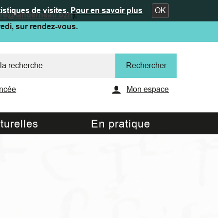
istiques de visites.
Pour en savoir plus
OK
ure@landerneau.bzh
).
redi, sur rendez-vous.
ncée
Mon espace
turelles
En pratique