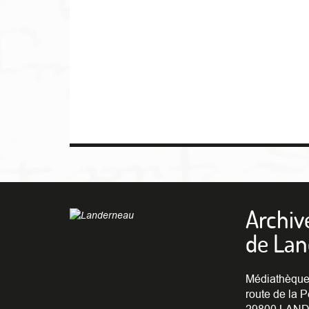
Archiv
de La
Médiathèque
route de la P