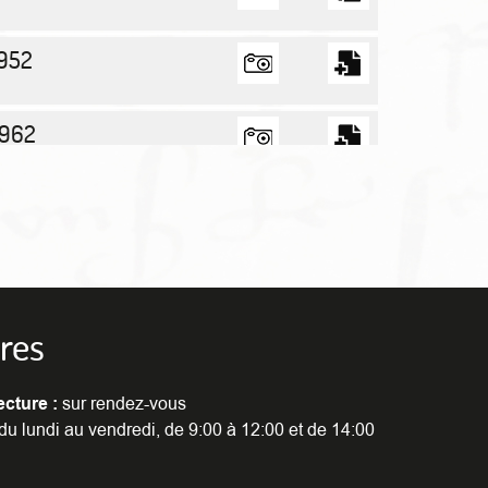
1952
1962
1972
-1982
res
Voir par page :
10
20
50
100
ecture :
sur rendez-vous
du lundi au vendredi, de 9:00 à 12:00 et de 14:00