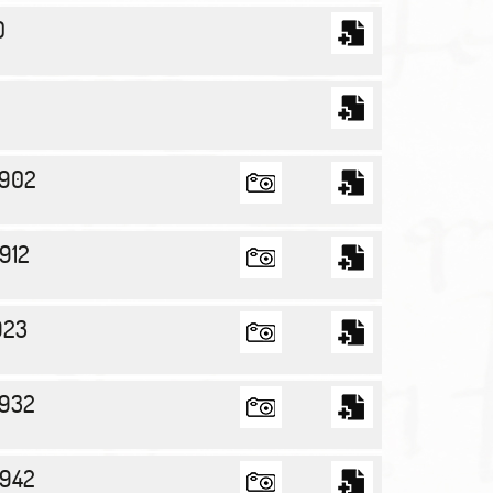
0
1902
1912
923
1932
1942