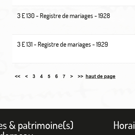
3 E 130 - Registre de mariages - 1928
3 E 131 - Registre de mariages - 1929
<<
<
3
4
5
6
7
>
>>
haut de page
es & patrimoine(s)
Horai