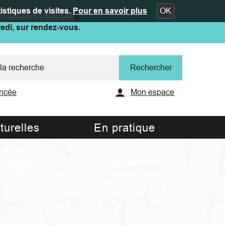
istiques de visites.
Pour en savoir plus
OK
ure@landerneau.bzh
).
redi, sur rendez-vous.
ncée
Mon espace
turelles
En pratique