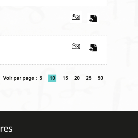
Voir par page :
5
10
15
20
25
50
res