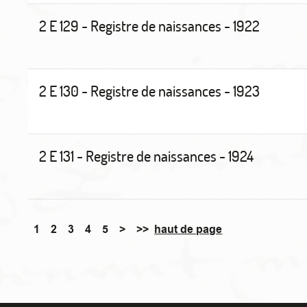
2 E 129 - Registre de naissances - 1922
2 E 130 - Registre de naissances - 1923
2 E 131 - Registre de naissances - 1924
1
2
3
4
5
>
>>
haut de page