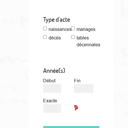
Type d'acte
naissances
mariages
décès
tables
décennales
Année(s)
Début
Fin
Exacte