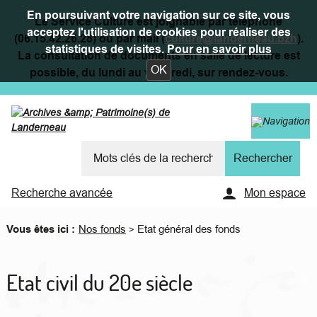
En poursuivant votre navigation sur ce site, vous
Le Service Culture est joignable par téléphone
acceptez l'utilisation de cookies pour réaliser des
(06.15.42.26.28) ou par mail (
culture@landerneau.bzh
).
statistiques de visites.
Pour en savoir plus
La consultation de documents en salle de lecture est
OK
possible, du lundi au vendredi, sur rendez-vous.
Recherche avancée
Mon espace
Vous êtes ici :
Nos fonds
Etat général des fonds
>
Etat civil du 20e siècle