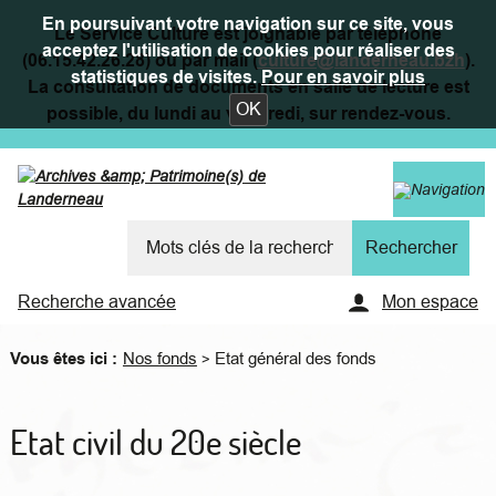
En poursuivant votre navigation sur ce site, vous
Le Service Culture est joignable par téléphone
acceptez l'utilisation de cookies pour réaliser des
(06.15.42.26.28) ou par mail (
culture@landerneau.bzh
).
statistiques de visites.
Pour en savoir plus
La consultation de documents en salle de lecture est
OK
possible, du lundi au vendredi, sur rendez-vous.
Recherche avancée
Mon espace
Vous êtes ici :
Nos fonds
Etat général des fonds
>
Etat civil du 20e siècle