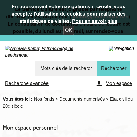
En poursuivant votre navigation sur ce site, vous
Le Service Culture est joignable par téléphone
acceptez l'utilisation de cookies pour réaliser des
(06.15.42.26.28) ou par mail (
culture@landerneau.bzh
).
statistiques de visites.
Pour en savoir plus
La consultation de documents en salle de lecture est
OK
possible, du lundi au vendredi, sur rendez-vous.
Recherche avancée
Mon espace
Vous êtes ici :
Nos fonds
Documents numérisés
Etat civil du
>
>
20e siècle
Mon espace personnel