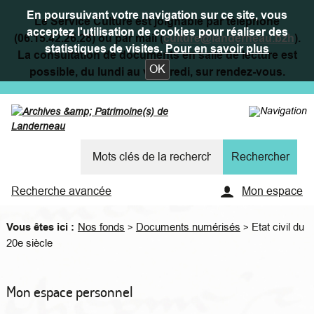
En poursuivant votre navigation sur ce site, vous
Le Service Culture est joignable par téléphone
acceptez l'utilisation de cookies pour réaliser des
(06.15.42.26.28) ou par mail (
culture@landerneau.bzh
).
statistiques de visites.
Pour en savoir plus
La consultation de documents en salle de lecture est
OK
possible, du lundi au vendredi, sur rendez-vous.
Recherche avancée
Mon espace
Vous êtes ici :
Nos fonds
Documents numérisés
Etat civil du
>
>
20e siècle
Mon espace personnel