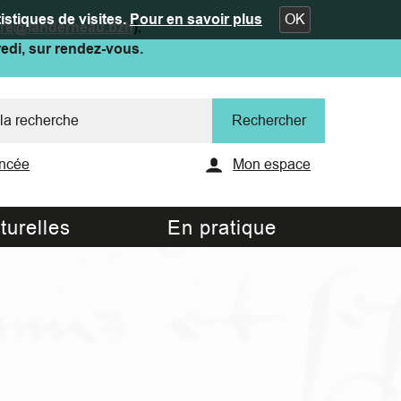
istiques de visites.
Pour en savoir plus
OK
ure@landerneau.bzh
).
redi, sur rendez-vous.
ncée
Mon espace
turelles
En pratique