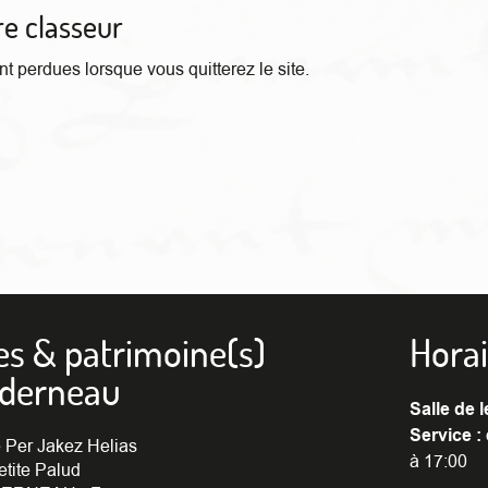
re classeur
t perdues lorsque vous quitterez le site.
es & patrimoine(s)
Horai
nderneau
Salle de l
Service :
 Per Jakez Helias
à 17:00
etite Palud