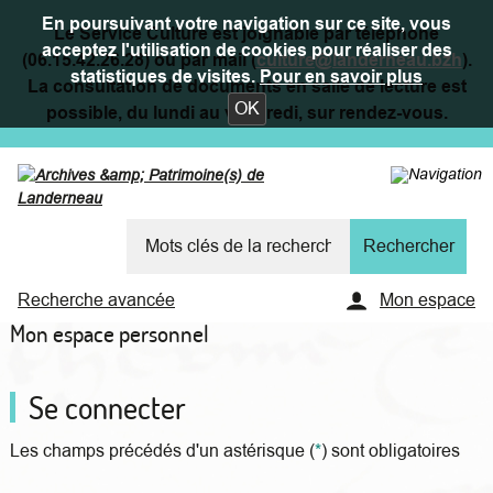
En poursuivant votre navigation sur ce site, vous
Le Service Culture est joignable par téléphone
acceptez l'utilisation de cookies pour réaliser des
(06.15.42.26.28) ou par mail (
culture@landerneau.bzh
).
statistiques de visites.
Pour en savoir plus
La consultation de documents en salle de lecture est
OK
possible, du lundi au vendredi, sur rendez-vous.
Recherche avancée
Mon espace
Mon espace personnel
Se connecter
Les champs précédés d'un astérisque (
*
) sont obligatoires