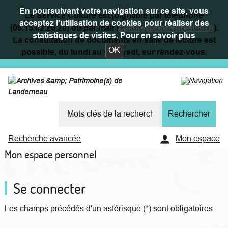
En poursuivant votre navigation sur ce site, vous
Le Service Culture est joignable par téléphone
acceptez l'utilisation de cookies pour réaliser des
(06.15.42.26.28) ou par mail (
culture@landerneau.bzh
).
statistiques de visites.
Pour en savoir plus
La consultation de documents en salle de lecture est
OK
possible, du lundi au vendredi, sur rendez-vous.
Recherche avancée
Mon espace
Mon espace personnel
Se connecter
Les champs précédés d'un astérisque (
*
) sont obligatoires