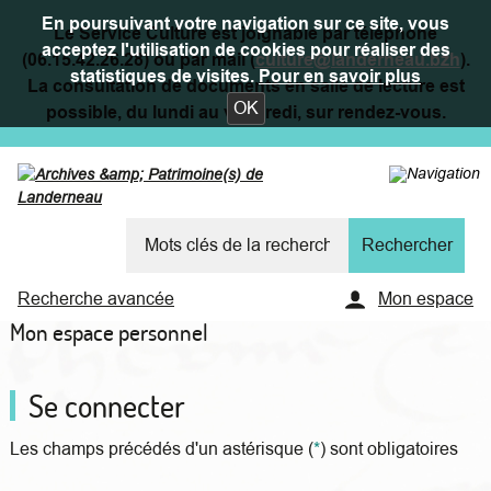
En poursuivant votre navigation sur ce site, vous
Le Service Culture est joignable par téléphone
acceptez l'utilisation de cookies pour réaliser des
(06.15.42.26.28) ou par mail (
culture@landerneau.bzh
).
statistiques de visites.
Pour en savoir plus
La consultation de documents en salle de lecture est
OK
possible, du lundi au vendredi, sur rendez-vous.
Recherche avancée
Mon espace
Mon espace personnel
Se connecter
Les champs précédés d'un astérisque (
*
) sont obligatoires