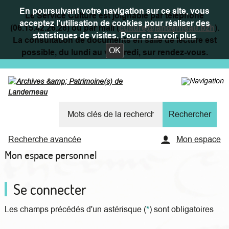
En poursuivant votre navigation sur ce site, vous
Le Service Culture est joignable par téléphone
acceptez l'utilisation de cookies pour réaliser des
(06.15.42.26.28) ou par mail (
culture@landerneau.bzh
).
statistiques de visites.
Pour en savoir plus
La consultation de documents en salle de lecture est
OK
possible, du lundi au vendredi, sur rendez-vous.
Recherche avancée
Mon espace
Mon espace personnel
Se connecter
Les champs précédés d'un astérisque (
*
) sont obligatoires