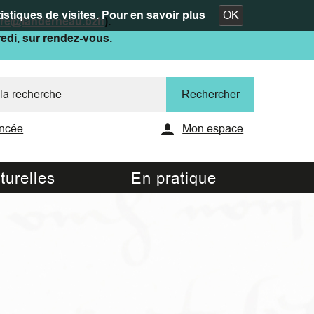
istiques de visites.
Pour en savoir plus
OK
ure@landerneau.bzh
).
redi, sur rendez-vous.
ncée
Mon espace
turelles
En pratique