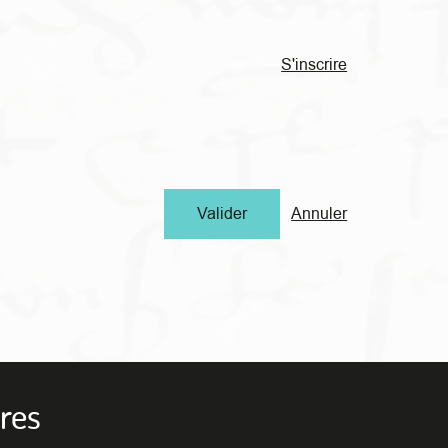
S'inscrire
Annuler
res