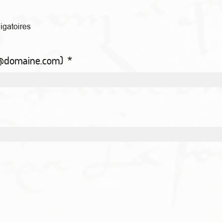
ligatoires
m@domaine.com)
*