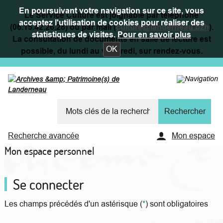
En poursuivant votre navigation sur ce site, vous
Le Service Culture est joignable par téléphone
acceptez l'utilisation de cookies pour réaliser des
(06.15.42.26.28) ou par mail (
culture@landerneau.bzh
).
statistiques de visites.
Pour en savoir plus
La consultation de documents en salle de lecture est
OK
possible, du lundi au vendredi, sur rendez-vous.
Recherche avancée
Mon espace
Mon espace personnel
Se connecter
Les champs précédés d'un astérisque (
*
) sont obligatoires