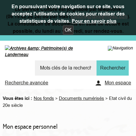
En poursuivant votre navigation sur ce site, vous
Le Service Culture est joignable par téléphone
acceptez l'utilisation de cookies pour réaliser des
(06.15.42.26.28) ou par mail (
culture@landerneau.bzh
).
statistiques de visites.
Pour en savoir plus
La consultation de documents en salle de lecture est
OK
possible, du lundi au vendredi, sur rendez-vous.
Recherche avancée
Mon espace
Vous êtes ici :
Nos fonds
Documents numérisés
Etat civil du
>
>
20e siècle
Mon espace personnel