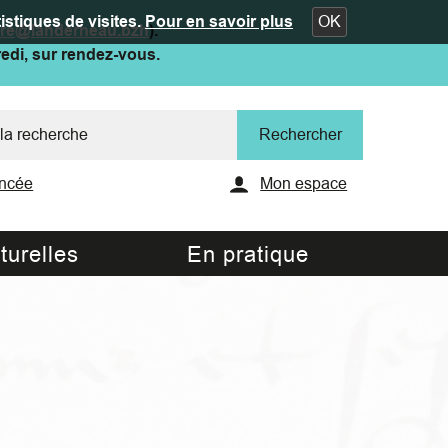
istiques de visites.
Pour en savoir plus
OK
ure@landerneau.bzh
).
redi, sur rendez-vous.
ncée
Mon espace
turelles
En pratique