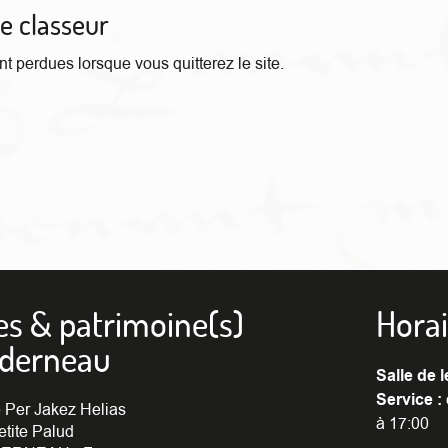
re classeur
t perdues lorsque vous quitterez le site.
es & patrimoine(s)
Horai
nderneau
Salle de l
Service :
 Per Jakez Helias
à 17:00
etite Palud