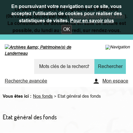
En poursuivant votre navigation sur ce site, vous
Le Service Culture est joignable par téléphone
acceptez l'utilisation de cookies pour réaliser des
(06.15.42.26.28) ou par mail (
culture@landerneau.bzh
).
statistiques de visites.
Pour en savoir plus
La consultation de documents en salle de lecture est
OK
possible, du lundi au vendredi, sur rendez-vous.
Recherche avancée
Mon espace
Vous êtes ici :
Nos fonds
Etat général des fonds
>
Etat général des fonds