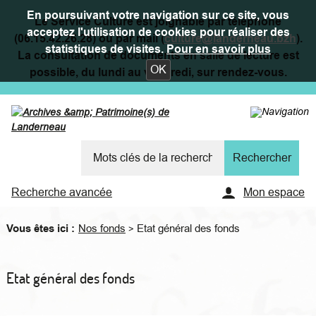
En poursuivant votre navigation sur ce site, vous
Le Service Culture est joignable par téléphone
acceptez l'utilisation de cookies pour réaliser des
(06.15.42.26.28) ou par mail (
culture@landerneau.bzh
).
statistiques de visites.
Pour en savoir plus
La consultation de documents en salle de lecture est
OK
possible, du lundi au vendredi, sur rendez-vous.
Recherche avancée
Mon espace
Vous êtes ici :
Nos fonds
Etat général des fonds
>
Etat général des fonds