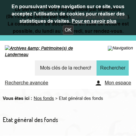
En poursuivant votre navigation sur ce site, vous
Le Service Culture est joignable par téléphone
acceptez l'utilisation de cookies pour réaliser des
(06.15.42.26.28) ou par mail (
culture@landerneau.bzh
).
statistiques de visites.
Pour en savoir plus
La consultation de documents en salle de lecture est
OK
possible, du lundi au vendredi, sur rendez-vous.
Recherche avancée
Mon espace
Vous êtes ici :
Nos fonds
Etat général des fonds
>
Etat général des fonds