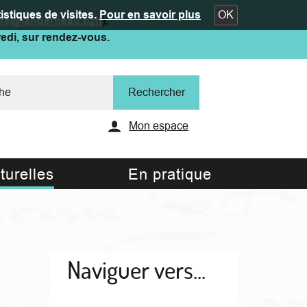
istiques de visites.
Pour en savoir plus
OK
ure@landerneau.bzh
).
redi, sur rendez-vous.
Mon espace
turelles
En pratique
Naviguer vers...