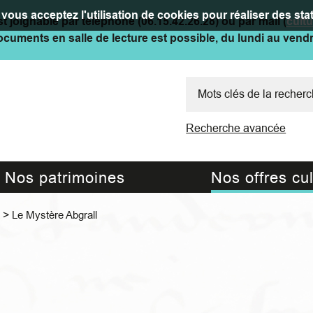
vous acceptez l'utilisation de cookies pour réaliser des stat
t joignable par téléphone (06.15.42.26.28) ou par mail (
cult
cuments en salle de lecture est possible, du lundi au vend
Recherche avancée
Nos patrimoines
Nos offres cul
>
Le Mystère Abgrall