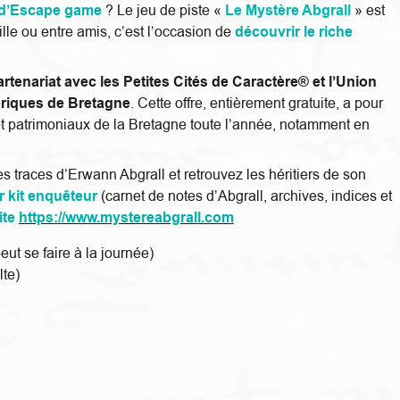
 d’Escape game
? Le jeu de piste «
Le Mystère Abgrall
» est
ille ou entre amis, c’est l’occasion de
découvrir le riche
tenariat avec les Petites Cités de Caractère® et l’Union
storiques de Bretagne
. Cette offre, entièrement gratuite, a pour
ls et patrimoniaux de la Bretagne toute l’année, notamment en
es traces d’Erwann Abgrall et retrouvez les héritiers de son
ur kit enquêteur
(carnet de notes d’Abgrall, archives, indices et
ite
https://www.mystereabgrall.com
ut se faire à la journée)
te)