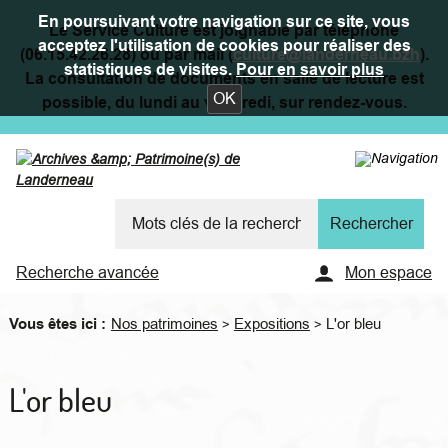
En poursuivant votre navigation sur ce site, vous
Le Service Culture est joignable par téléphone
acceptez l'utilisation de cookies pour réaliser des
(06.15.42.26.28) ou par mail (
culture@landerneau.bzh
).
statistiques de visites.
Pour en savoir plus
La consultation de documents en salle de lecture est
OK
possible, du lundi au vendredi, sur rendez-vous.
Recherche avancée
Mon espace
Vous êtes ici :
Nos patrimoines
Expositions
L'or bleu
>
>
L'or bleu