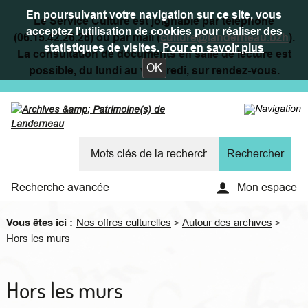
En poursuivant votre navigation sur ce site, vous
Le Service Culture est joignable par téléphone
acceptez l'utilisation de cookies pour réaliser des
(06.15.42.26.28) ou par mail (
culture@landerneau.bzh
).
statistiques de visites.
Pour en savoir plus
La consultation de documents en salle de lecture est
OK
possible, du lundi au vendredi, sur rendez-vous.
Recherche avancée
Mon espace
Vous êtes ici :
Nos offres culturelles
Autour des archives
>
>
Hors les murs
Hors les murs