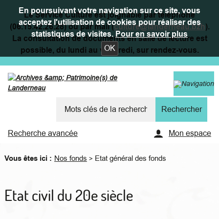
En poursuivant votre navigation sur ce site, vous
Le Service Culture est joignable par téléphone
acceptez l'utilisation de cookies pour réaliser des
(06.15.42.26.28) ou par mail (
culture@landerneau.bzh
).
statistiques de visites.
Pour en savoir plus
La consultation de documents en salle de lecture est
OK
possible, du lundi au vendredi, sur rendez-vous.
Recherche avancée
Mon espace
Vous êtes ici :
Nos fonds
Etat général des fonds
>
Etat civil du 20e siècle