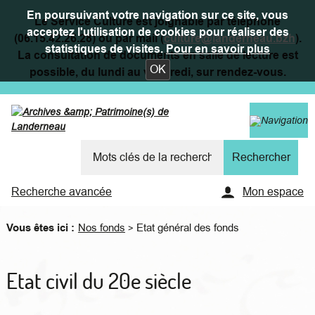
En poursuivant votre navigation sur ce site, vous
Le Service Culture est joignable par téléphone
acceptez l'utilisation de cookies pour réaliser des
(06.15.42.26.28) ou par mail (
culture@landerneau.bzh
).
statistiques de visites.
Pour en savoir plus
La consultation de documents en salle de lecture est
OK
possible, du lundi au vendredi, sur rendez-vous.
Recherche avancée
Mon espace
Vous êtes ici :
Nos fonds
Etat général des fonds
>
Etat civil du 20e siècle