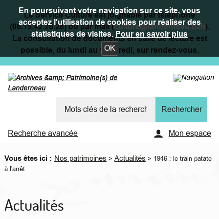
En poursuivant votre navigation sur ce site, vous
Le Service Culture est joignable par téléphone
acceptez l'utilisation de cookies pour réaliser des
(06.15.42.26.28) ou par mail (
culture@landerneau.bzh
).
statistiques de visites.
Pour en savoir plus
La consultation de documents en salle de lecture est
OK
possible, du lundi au vendredi, sur rendez-vous.
Recherche avancée
Mon espace
Vous êtes ici :
Nos patrimoines
Actualités
>
>
1946 : le train patate
à l'arrêt
Actualités