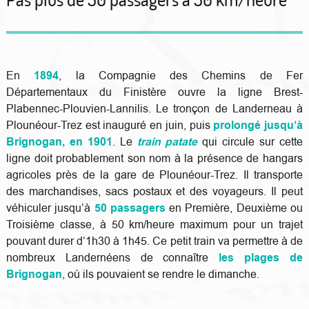
En
1894
, la Compagnie des Chemins de Fer
Départementaux du Finistère ouvre la ligne Brest-
Plabennec-Plouvien-Lannilis. Le tronçon de Landerneau à
Plounéour-Trez est inauguré en juin, puis
prolongé jusqu’à
Brignogan, en 1901
. Le
train patate
qui circule sur cette
ligne doit probablement son nom à la présence de hangars
agricoles près de la gare de Plounéour-Trez. Il transporte
des marchandises, sacs postaux et des voyageurs. Il peut
véhiculer jusqu’à
50 passagers
en Première, Deuxième ou
Troisième classe, à 50 km/heure maximum pour un trajet
pouvant durer d’1h30 à 1h45. Ce petit train va permettre à de
nombreux Landernéens de connaître
les plages de
Brignogan
, où ils pouvaient se rendre le dimanche.