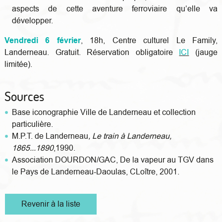
aspects de cette aventure ferroviaire qu’elle va
développer.
Vendredi 6 février
, 18h, Centre culturel Le Family,
Landerneau. Gratuit. Réservation obligatoire
ICI
(jauge
limitée).
Sources
Base iconographie Ville de Landerneau et collection
particulière.
M.P.T.
de Landerneau
, Le train à Landerneau,
1865...1890
,1990.
Association DOURDON/GAC
, De la vapeur au TGV dans
le Pays de Landerneau-Daoulas, CLoître, 2001.
Revenir à la liste