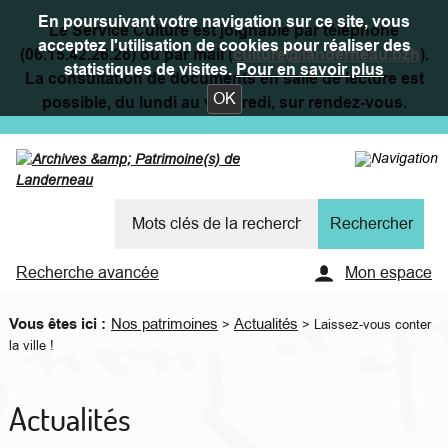
En poursuivant votre navigation sur ce site, vous
Le Service Culture est joignable par téléphone
acceptez l'utilisation de cookies pour réaliser des
(06.15.42.26.28) ou par mail (
culture@landerneau.bzh
).
statistiques de visites.
Pour en savoir plus
La consultation de documents en salle de lecture est
OK
possible, du lundi au vendredi, sur rendez-vous.
Recherche avancée
Mon espace
Vous êtes ici :
Nos patrimoines
Actualités
>
>
Laissez-vous conter
la ville !
Actualités