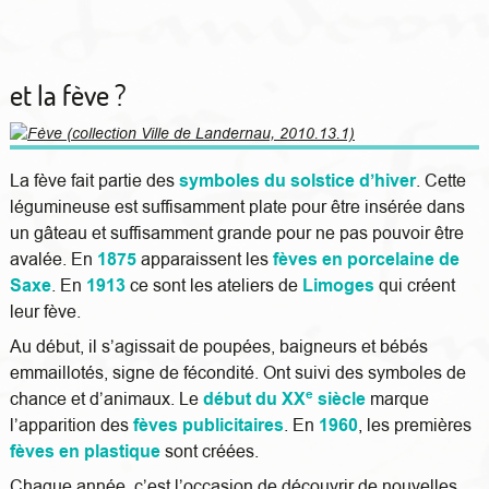
et la fève ?
La fève fait partie des
symboles du solstice d’hiver
. Cette
légumineuse est suffisamment plate pour être insérée dans
un gâteau et suffisamment grande pour ne pas pouvoir être
avalée. En
1875
apparaissent les
fèves en porcelaine de
Saxe
. En
1913
ce sont les ateliers de
Limoges
qui créent
leur fève.
Au début, il s’agissait de poupées, baigneurs et bébés
emmaillotés, signe de fécondité. Ont suivi des symboles de
e
chance et d’animaux. Le
d
ébut du XX
siècle
marque
l’apparition des
fèves publicitaires
. En
1960
,
les premières
fèves en plastique
sont créées.
Chaque année, c’est l’occasion de découvrir de nouvelles