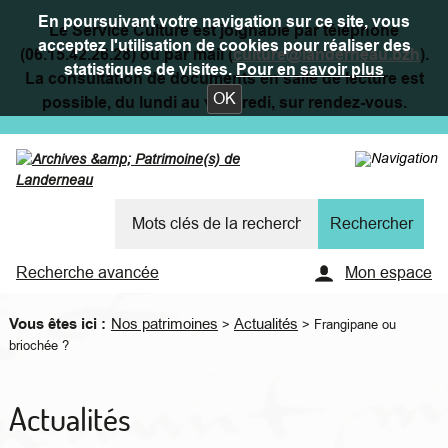
En poursuivant votre navigation sur ce site, vous
Le Service Culture est joignable par téléphone
acceptez l'utilisation de cookies pour réaliser des
(06.15.42.26.28) ou par mail (
culture@landerneau.bzh
).
statistiques de visites.
Pour en savoir plus
La consultation de documents en salle de lecture est
OK
possible, du lundi au vendredi, sur rendez-vous.
Recherche avancée
Mon espace
Vous êtes ici :
Nos patrimoines
Actualités
>
>
Frangipane ou
briochée ?
Actualités