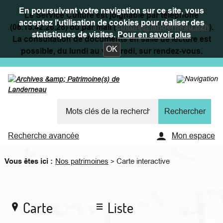
En poursuivant votre navigation sur ce site, vous
Le Service Culture est joignable par téléphone
acceptez l'utilisation de cookies pour réaliser des
(06.15.42.26.28) ou par mail (
culture@landerneau.bzh
).
statistiques de visites.
Pour en savoir plus
La consultation de documents en salle de lecture est
OK
possible, du lundi au vendredi, sur rendez-vous.
Recherche avancée
Mon espace
Vous êtes ici :
Nos patrimoines
Carte interactive
>
Carte
Liste