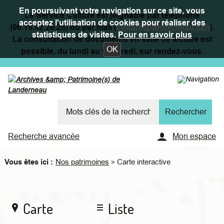
En poursuivant votre navigation sur ce site, vous
Le Service Culture est joignable par téléphone
acceptez l'utilisation de cookies pour réaliser des
(06.15.42.26.28) ou par mail (
culture@landerneau.bzh
).
statistiques de visites.
Pour en savoir plus
La consultation de documents en salle de lecture est
OK
possible, du lundi au vendredi, sur rendez-vous.
Recherche avancée
Mon espace
Vous êtes ici :
Nos patrimoines
Carte interactive
>
Carte
Liste