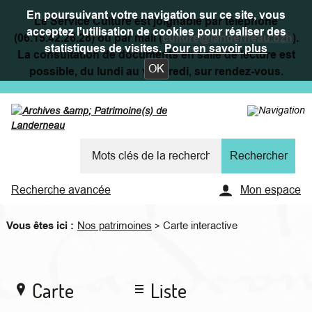
En poursuivant votre navigation sur ce site, vous
Le Service Culture est joignable par téléphone
acceptez l'utilisation de cookies pour réaliser des
(06.15.42.26.28) ou par mail (
culture@landerneau.bzh
).
statistiques de visites.
Pour en savoir plus
La consultation de documents en salle de lecture est
OK
possible, du lundi au vendredi, sur rendez-vous.
Recherche avancée
Mon espace
Vous êtes ici :
Nos patrimoines
Carte interactive
>
Carte
Liste