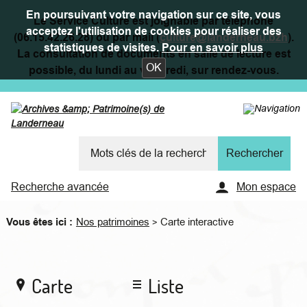
En poursuivant votre navigation sur ce site, vous
Le Service Culture est joignable par téléphone
acceptez l'utilisation de cookies pour réaliser des
(06.15.42.26.28) ou par mail (
culture@landerneau.bzh
).
statistiques de visites.
Pour en savoir plus
La consultation de documents en salle de lecture est
OK
possible, du lundi au vendredi, sur rendez-vous.
Recherche avancée
Mon espace
Vous êtes ici :
Nos patrimoines
Carte interactive
>
Carte
Liste