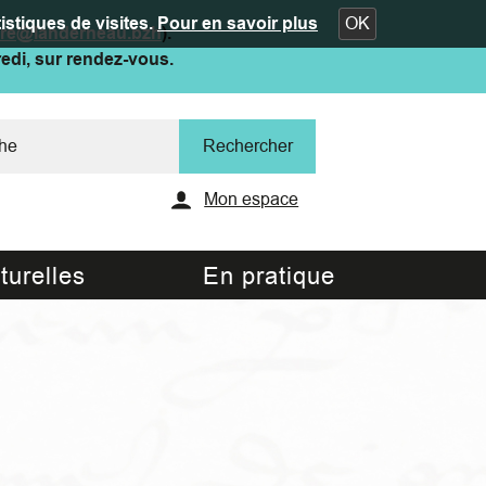
istiques de visites.
Pour en savoir plus
OK
ure@landerneau.bzh
).
redi, sur rendez-vous.
Mon espace
turelles
En pratique