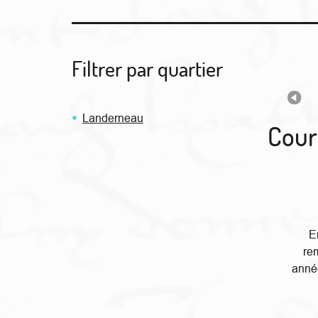
Filtrer par quartier
Landerneau
Cour
E
re
anné