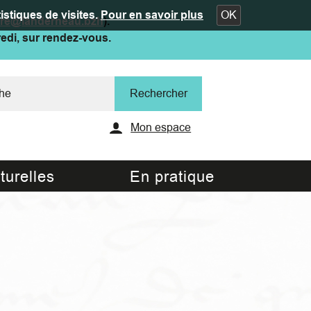
istiques de visites.
Pour en savoir plus
OK
ure@landerneau.bzh
).
redi, sur rendez-vous.
Mon espace
turelles
En pratique