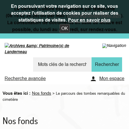
En poursuivant votre navigation sur ce site, vous
Le Service Culture est joignable par téléphone
acceptez l'utilisation de cookies pour réaliser des
(06.15.42.26.28) ou par mail (
culture@landerneau.bzh
).
statistiques de visites.
Pour en savoir plus
La consultation de documents en salle de lecture est
OK
possible, du lundi au vendredi, sur rendez-vous.
Recherche avancée
Mon espace
Vous êtes ici :
Nos fonds
>
Le parcours des tombes remarquables du
cimetière
Nos fonds