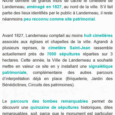
Niché derrière de grands murs se cache le cimetière de
Landerneau,
aménagé en 1827
, au nord de la ville. S’il fait
partie des lieux identifiés par le public à Landerneau, il reste
néanmoins
peu reconnu comme site patrimonial
.
Avant 1827, Landerneau comptait au moins
huit cimetières
associés aux églises et chapelles de la ville. Agrandi à
plusieurs reprises, le
cimetière Saint-Jean
rassemble
actuellement près de
7000 sépultures
réparties sur 3
hectares. Cette année, la Ville de Landerneau a souhaité
mettre en valeur ce site en y installant une
signalétique
patrimoniale
, complémentaire des autres parcours
d’interprétation déjà en place (Briqueterie, Jardin des
Bénédictines, Circuits des patrimoines).
Le
parcours des tombes remarquables
permet de
découvrir une
quinzaine de sépultures
historiques, dites
remarquables, soit, parce que le monument est particulier