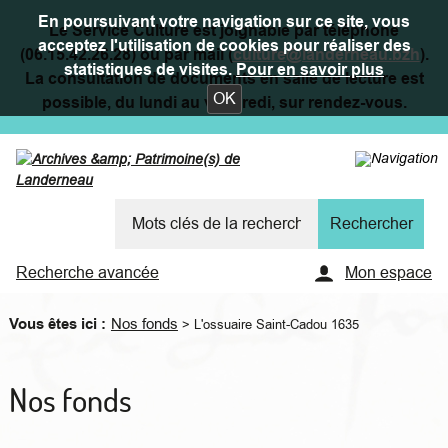
En poursuivant votre navigation sur ce site, vous
Le Service Culture est joignable par téléphone
acceptez l'utilisation de cookies pour réaliser des
(06.15.42.26.28) ou par mail (
culture@landerneau.bzh
).
statistiques de visites.
Pour en savoir plus
La consultation de documents en salle de lecture est
OK
possible, du lundi au vendredi, sur rendez-vous.
Recherche avancée
Mon espace
Vous êtes ici :
Nos fonds
>
L'ossuaire Saint-Cadou 1635
Nos fonds