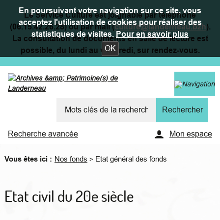
En poursuivant votre navigation sur ce site, vous
Le Service Culture est joignable par téléphone
acceptez l'utilisation de cookies pour réaliser des
(06.15.42.26.28) ou par mail (
culture@landerneau.bzh
).
statistiques de visites.
Pour en savoir plus
La consultation de documents en salle de lecture est
OK
possible, du lundi au vendredi, sur rendez-vous.
Recherche avancée
Mon espace
Vous êtes ici :
Nos fonds
Etat général des fonds
>
Etat civil du 20e siècle