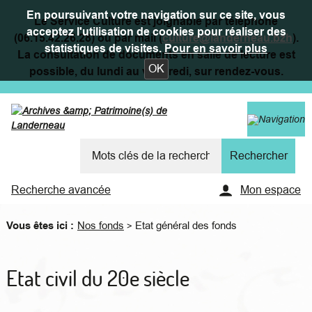
En poursuivant votre navigation sur ce site, vous
Le Service Culture est joignable par téléphone
acceptez l'utilisation de cookies pour réaliser des
(06.15.42.26.28) ou par mail (
culture@landerneau.bzh
).
statistiques de visites.
Pour en savoir plus
La consultation de documents en salle de lecture est
OK
possible, du lundi au vendredi, sur rendez-vous.
Recherche avancée
Mon espace
Vous êtes ici :
Nos fonds
Etat général des fonds
>
Etat civil du 20e siècle