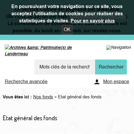
En poursuivant votre navigation sur ce site, vous
Le Service Culture est joignable par téléphone
acceptez l'utilisation de cookies pour réaliser des
(06.15.42.26.28) ou par mail (
culture@landerneau.bzh
).
statistiques de visites.
Pour en savoir plus
La consultation de documents en salle de lecture est
OK
possible, du lundi au vendredi, sur rendez-vous.
Recherche avancée
Mon espace
Vous êtes ici :
Nos fonds
Etat général des fonds
>
Etat général des fonds