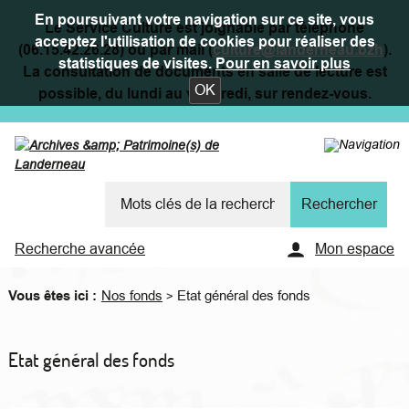
En poursuivant votre navigation sur ce site, vous
Le Service Culture est joignable par téléphone
acceptez l'utilisation de cookies pour réaliser des
(06.15.42.26.28) ou par mail (
culture@landerneau.bzh
).
statistiques de visites.
Pour en savoir plus
La consultation de documents en salle de lecture est
OK
possible, du lundi au vendredi, sur rendez-vous.
Recherche avancée
Mon espace
Vous êtes ici :
Nos fonds
Etat général des fonds
>
Etat général des fonds