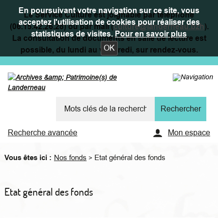
En poursuivant votre navigation sur ce site, vous
Le Service Culture est joignable par téléphone
acceptez l'utilisation de cookies pour réaliser des
(06.15.42.26.28) ou par mail (
culture@landerneau.bzh
).
statistiques de visites.
Pour en savoir plus
La consultation de documents en salle de lecture est
OK
possible, du lundi au vendredi, sur rendez-vous.
Recherche avancée
Mon espace
Vous êtes ici :
Nos fonds
Etat général des fonds
>
Etat général des fonds