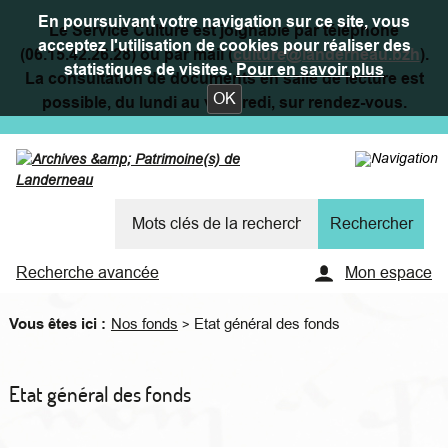
En poursuivant votre navigation sur ce site, vous
Le Service Culture est joignable par téléphone
acceptez l'utilisation de cookies pour réaliser des
(06.15.42.26.28) ou par mail (
culture@landerneau.bzh
).
statistiques de visites.
Pour en savoir plus
La consultation de documents en salle de lecture est
OK
possible, du lundi au vendredi, sur rendez-vous.
Recherche avancée
Mon espace
Vous êtes ici :
Nos fonds
Etat général des fonds
>
Etat général des fonds